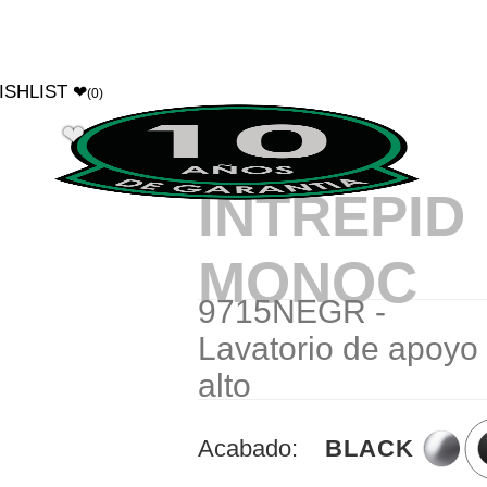
ISHLIST
❤
(0)
❤
INTREPID
MONOC
9715NEGR -
Lavatorio de apoyo
alto
Acabado:
BLACK